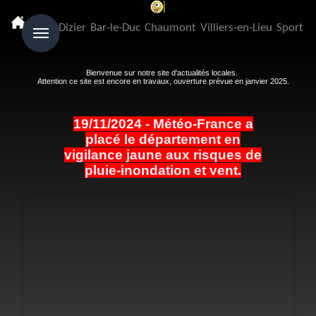
Menu
Saint-Dizier
Bar-le-Duc
Chaumont
Villiers-en-Lieu
Sport
Bienvenue sur notre site d'actualités locales.
Attention ce site est encore en travaux, ouverture prévue en janvier 2025.
19/11/2024 - Météo-France a
placé le département en
vigilance jaune aux risques de
pluie-inondation et vent.