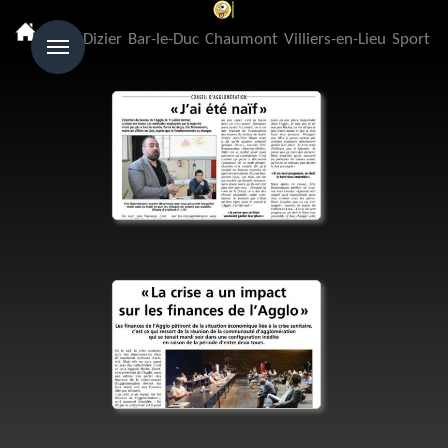
Menu
Saint-Dizier
Bar-le-Duc
Chaumont
Villiers-en-Lieu
Sport