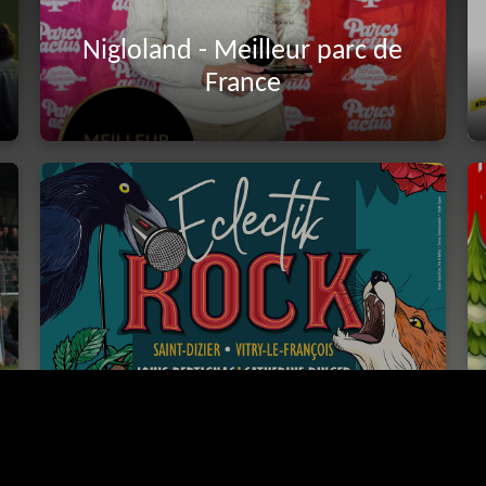
Nigloland - Meilleur parc de
France
Saint-Dizier
Attention ce site es
festival Eclectik Rock ...